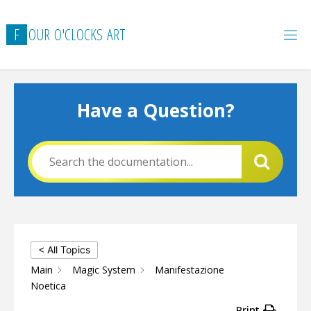
Skip
to
F
O
U
R
O
'
C
L
O
C
K
S
A
R
T
content
Have a Question?
< All Topics
Main
Magic System
Manifestazione
Noetica
Print