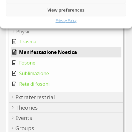
Magic System
View preferences
Privacy Policy
Items
Physic
Trasma
Manifestazione Noetica
Fosone
Sublimazione
Rete di fosoni
Extraterrestrial
Theories
Events
Groups