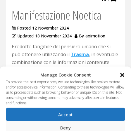
Manifestazione Noetica
Posted
12 November 2024
Updated
18 November 2024
By
aoimotion
Prodotto tangibile del pensiero umano che si
può ottenere utilizzando il
Trasma
, in eventuale
combinazione con le informazioni contenute
nella
rete di fosoni
. La maggior parte della
Manage Cookie Consent
popolazione la chiama semplicemente
“magia”
o
To provide the best experiences, we use technologies like cookies to store
“arte magica”
, mentre il mondo religioso
and/or access device information. Consenting to these technologies will allow
us to process data such as browsing behavior or unique IDs on this site. Not
preferisce riferirsi ad essa chiamandola
consenting or withdrawing consent, may adversely affect certain features
“miracolo”
.
and functions.
Accept
Deny
Characters